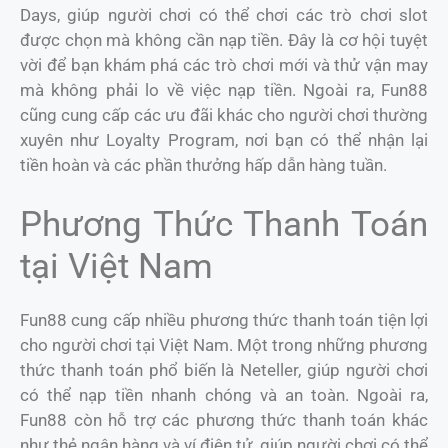
Days, giúp người chơi có thể chơi các trò chơi slot
được chọn mà không cần nạp tiền. Đây là cơ hội tuyệt
vời để bạn khám phá các trò chơi mới và thử vận may
mà không phải lo về việc nạp tiền. Ngoài ra, Fun88
cũng cung cấp các ưu đãi khác cho người chơi thường
xuyên như Loyalty Program, nơi bạn có thể nhận lại
tiền hoàn và các phần thưởng hấp dẫn hàng tuần.
Phương Thức Thanh Toán
tại Việt Nam
Fun88 cung cấp nhiều phương thức thanh toán tiện lợi
cho người chơi tại Việt Nam. Một trong những phương
thức thanh toán phổ biến là Neteller, giúp người chơi
có thể nạp tiền nhanh chóng và an toàn. Ngoài ra,
Fun88 còn hỗ trợ các phương thức thanh toán khác
như thẻ ngân hàng và ví điện tử, giúp người chơi có thể