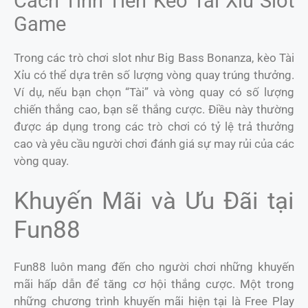
Cách Tính Tiền Kèo Tài Xỉu Slot
Game
Trong các trò chơi slot như Big Bass Bonanza, kèo Tài
Xỉu có thể dựa trên số lượng vòng quay trúng thưởng.
Ví dụ, nếu bạn chọn “Tài” và vòng quay có số lượng
chiến thắng cao, bạn sẽ thắng cược. Điều này thường
được áp dụng trong các trò chơi có tỷ lệ trả thưởng
cao và yêu cầu người chơi đánh giá sự may rủi của các
vòng quay.
Khuyến Mãi và Ưu Đãi tại
Fun88
Fun88 luôn mang đến cho người chơi những khuyến
mãi hấp dẫn để tăng cơ hội thắng cược. Một trong
những chương trình khuyến mãi hiện tại là Free Play