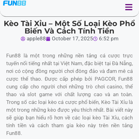
Kèo Tài Xỉu – Một Số Loại Kèo Phổ
Biến Và Cách Tính Tiền
apple88
October 17, 2025
6:52 pm
Fun88 là một trong những nền tảng cá cược trực
tuyến nổi tiếng nhất tại Việt Nam, đặc biệt tại Đà Nẵng,
nơi có cộng đồng người chơi đông đảo và đam mê cá
cược thể thao. Được cấp phép bởi PAGCOR, Fun88
cung cấp cho người chơi những trò chơi casino, thể
thao và slot game với chất lượng cao và an toàn.
Trong số các loại kèo cá cược phổ biến, Kèo Tài Xỉu là
một trong những kèo được yêu thích nhất. Bài viết này
sẽ giúp bạn hiểu rõ hơn về các loại kèo Tài Xỉu, cách
tính tiền và cách tham gia kèo này trên nền tảng
Fun88.