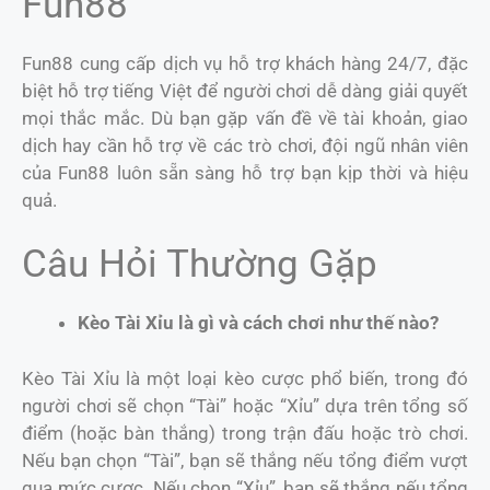
Fun88
Fun88 cung cấp dịch vụ hỗ trợ khách hàng 24/7, đặc
biệt hỗ trợ tiếng Việt để người chơi dễ dàng giải quyết
mọi thắc mắc. Dù bạn gặp vấn đề về tài khoản, giao
dịch hay cần hỗ trợ về các trò chơi, đội ngũ nhân viên
của Fun88 luôn sẵn sàng hỗ trợ bạn kịp thời và hiệu
quả.
Câu Hỏi Thường Gặp
Kèo Tài Xỉu là gì và cách chơi như thế nào?
Kèo Tài Xỉu là một loại kèo cược phổ biến, trong đó
người chơi sẽ chọn “Tài” hoặc “Xỉu” dựa trên tổng số
điểm (hoặc bàn thắng) trong trận đấu hoặc trò chơi.
Nếu bạn chọn “Tài”, bạn sẽ thắng nếu tổng điểm vượt
qua mức cược. Nếu chọn “Xỉu”, bạn sẽ thắng nếu tổng