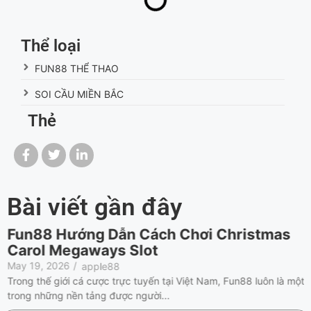
Thể loại
FUN88 THỂ THAO
SOI CẦU MIỀN BẮC
Thẻ
Bài viết gần đây
Fun88 Hướng Dẫn Cách Chơi Christmas
Carol Megaways Slot
May 19, 2026
/
apple88
Trong thế giới cá cược trực tuyến tại Việt Nam, Fun88 luôn là một
trong những nền tảng được người...