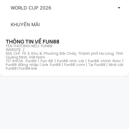
WORLD CUP 2026
KHUYẾN MÃI
THÔNG TIN VỀ FUN88
TÊN THƯƠNG HIỆU: FUN88
WEBSITE: /
ĐỊA CHỈ: Tổ 3, Khu 8, Phường Bãi Cháy, Thành phố Hạ Long, Tỉnh
Quảng Ninh, Việt Nam
TỪ KHÓA: Fun88 | Fun 88 | Fun88 nhà cái | Fun88 chính thức |
Fun88 đăng nhập | Link Fun88 | Fun88 com | Tại Fun88 | Nhà cái
Fun88 | Fun88 link