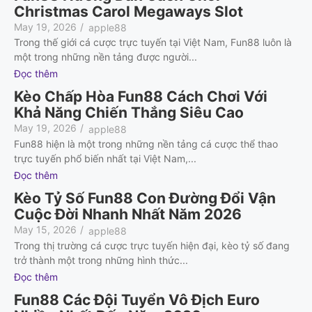
Christmas Carol Megaways Slot
May 19, 2026
/
apple88
Trong thế giới cá cược trực tuyến tại Việt Nam, Fun88 luôn là
một trong những nền tảng được người...
Đọc thêm
Kèo Chấp Hòa Fun88 Cách Chơi Với
Khả Năng Chiến Thắng Siêu Cao
May 19, 2026
/
apple88
Fun88 hiện là một trong những nền tảng cá cược thể thao
trực tuyến phổ biến nhất tại Việt Nam,...
Đọc thêm
Kèo Tỷ Số Fun88 Con Đường Đổi Vận
Cuộc Đời Nhanh Nhất Năm 2026
May 15, 2026
/
apple88
Trong thị trường cá cược trực tuyến hiện đại, kèo tỷ số đang
trở thành một trong những hình thức...
Đọc thêm
Fun88 Các Đội Tuyển Vô Địch Euro