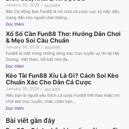
January 30, 2026
/
apple88
Bắn Cá Hồng Bao Fun88 là trò chơi cá cược cực kỳ hấp dẫn,
mang đến cho người chơi những...
Đọc thêm
Xổ Số Cần Fun88 Thơ: Hướng Dẫn Chơi
& Mẹo Soi Cầu Chuẩn
January 30, 2026
/
apple88
Fun88 là một trong những sòng bạc trực tuyến uy tín tại Hải
Dương, Việt Nam, nổi bật nhờ đa...
Đọc thêm
Kèo Tài Fun88 Xỉu Là Gì? Cách Soi Kèo
Chuẩn Xác Cho Dân Cá Cược
January 30, 2026
/
apple88
Nếu bạn là người yêu thích cá cược Fun88 thể thao hoặc trò
chơi slot trực tuyến, chắc chắn bạn...
Đọc thêm
Bài viết gần đây