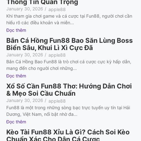
Thông Tin Quan Trọng
January 30, 2026
/
apple88
Khi tham gia chơi game và cá cược tại Fun88, người chơi cần
hiểu rõ các điều khoản và miễn...
Đọc thêm
Bắn Cá Hồng Fun88 Bao Săn Lùng Boss
Biển Sâu, Khui Lì Xì Cực Đã
January 30, 2026
/
apple88
Bắn Cá Hồng Bao Fun88 là trò chơi cá cược cực kỳ hấp dẫn,
mang đến cho người chơi những...
Đọc thêm
Xổ Số Cần Fun88 Thơ: Hướng Dẫn Chơi
& Mẹo Soi Cầu Chuẩn
January 30, 2026
/
apple88
Fun88 là một trong những sòng bạc trực tuyến uy tín tại Hải
Dương, Việt Nam, nổi bật nhờ đa...
Đọc thêm
Kèo Tài Fun88 Xỉu Là Gì? Cách Soi Kèo
Chuẩn Xác Cho Dân Cá Cược