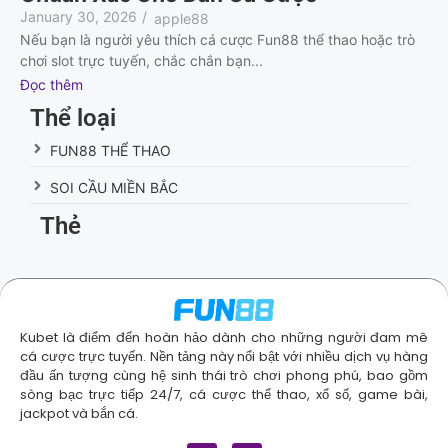
January 30, 2026
/
apple88
Nếu bạn là người yêu thích cá cược Fun88 thể thao hoặc trò
chơi slot trực tuyến, chắc chắn bạn...
Đọc thêm
Thể loại
FUN88 THỂ THAO
SOI CẦU MIỀN BẮC
Thẻ
Kubet là điểm đến hoàn hảo dành cho những người đam mê
cá cược trực tuyến. Nền tảng này nổi bật với nhiều dịch vụ hàng
đầu ấn tượng cùng hệ sinh thái trò chơi phong phú, bao gồm
sòng bạc trực tiếp 24/7, cá cược thể thao, xổ số, game bài,
jackpot và bắn cá.