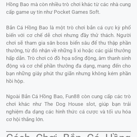
Hồng Bao mà còn nhiều trò chơi khác từ các nhà cung
cấp game uy tín như Pocket Games Soft.
Bắn Cá Hồng Bao là một trò chơi bắn cá cực kỳ phổ
biến với cơ chế dễ chơi nhưng đầy thử thách. Người
chơi sẽ tham gia săn boss biển sâu để thu thập phần
thưởng, từ đó nhận về những lì xì hoặc các giải thưởng
hấp dẫn. Trò chơi có đồ họa sống động, âm thanh sinh
động và cơ chế phần thưởng đa dạng, mang đến cho
bạn những giây phút thư giãn nhưng không kém phần
hồi hộp.
Ngoài Bắn Cá Hồng Bao, Fun88 còn cung cấp các trò
chơi khác như The Dog House slot, giúp bạn trải
nghiệm đa dạng các hình thức cá cược và tối ưu hóa
cơ hội thắng lớn.