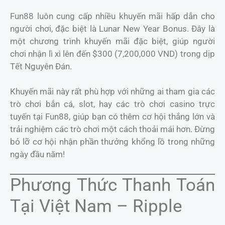
Fun88 luôn cung cấp nhiều khuyến mãi hấp dẫn cho
người chơi, đặc biệt là Lunar New Year Bonus. Đây là
một chương trình khuyến mãi đặc biệt, giúp người
chơi nhận lì xì lên đến $300 (7,200,000 VND) trong dịp
Tết Nguyên Đán.
Khuyến mãi này rất phù hợp với những ai tham gia các
trò chơi bắn cá, slot, hay các trò chơi casino trực
tuyến tại Fun88, giúp bạn có thêm cơ hội thắng lớn và
trải nghiệm các trò chơi một cách thoải mái hơn. Đừng
bỏ lỡ cơ hội nhận phần thưởng khổng lồ trong những
ngày đầu năm!
Phương Thức Thanh Toán
Tại Việt Nam – Ripple