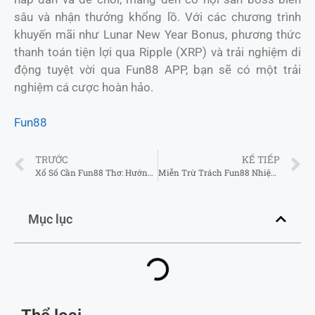
sâu và nhận thưởng khổng lồ. Với các chương trình
khuyến mãi như Lunar New Year Bonus, phương thức
thanh toán tiện lợi qua Ripple (XRP) và trải nghiệm di
động tuyệt vời qua Fun88 APP, bạn sẽ có một trải
nghiệm cá cược hoàn hảo.
Fun88
TRƯỚC
KẾ TIẾP
Xổ Số Cần Fun88 Thơ: Hướng Dẫn Chơi & Mẹo Soi Cầu Chuẩn
Miễn Trừ Trách Fun88 Nhiệm Tổng Hợp Thông Tin Quan Trọng
Mục lục