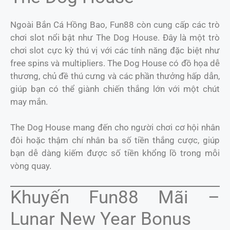
Ngoài Bắn Cá Hồng Bao, Fun88 còn cung cấp các trò
chơi slot nổi bật như The Dog House. Đây là một trò
chơi slot cực kỳ thú vị với các tính năng đặc biệt như
free spins và multipliers. The Dog House có đồ họa dễ
thương, chủ đề thú cưng và các phần thưởng hấp dẫn,
giúp bạn có thể giành chiến thắng lớn với một chút
may mắn.
The Dog House mang đến cho người chơi cơ hội nhân
đôi hoặc thậm chí nhân ba số tiền thắng cược, giúp
bạn dễ dàng kiếm được số tiền khổng lồ trong mỗi
vòng quay.
Khuyến Fun88 Mãi –
Lunar New Year Bonus