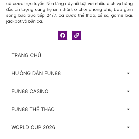
cá cược trực tuyến. Nền tảng này nổi bật với nhiều dịch vụ hàng
đầu ấn tượng cùng hệ sinh thái trò chơi phong phú, bao gồm
sòng bạc trực tiếp 24/7, cá cược thể thao, xổ số, game bài,
jackpot và bắn cá.
TRANG CHỦ
HƯỚNG DẪN FUN88
FUN88 CASINO
FUN88 THỂ THAO
WORLD CUP 2026