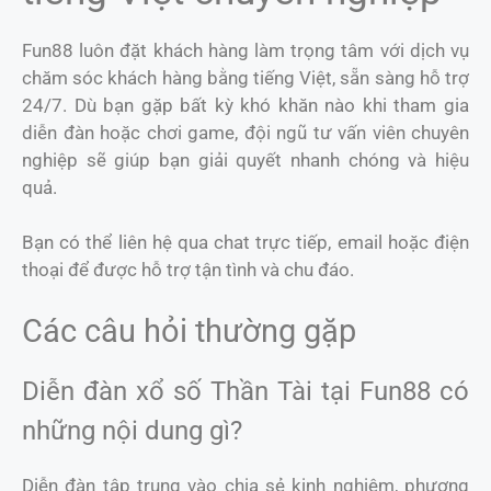
Fun88 luôn đặt khách hàng làm trọng tâm với dịch vụ
chăm sóc khách hàng bằng tiếng Việt, sẵn sàng hỗ trợ
24/7. Dù bạn gặp bất kỳ khó khăn nào khi tham gia
diễn đàn hoặc chơi game, đội ngũ tư vấn viên chuyên
nghiệp sẽ giúp bạn giải quyết nhanh chóng và hiệu
quả.
Bạn có thể liên hệ qua chat trực tiếp, email hoặc điện
thoại để được hỗ trợ tận tình và chu đáo.
Các câu hỏi thường gặp
Diễn đàn xổ số Thần Tài tại Fun88 có
những nội dung gì?
Diễn đàn tập trung vào chia sẻ kinh nghiệm, phương