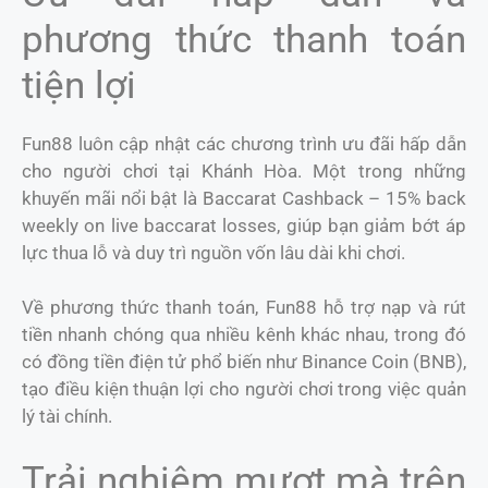
phương thức thanh toán
tiện lợi
Fun88 luôn cập nhật các chương trình ưu đãi hấp dẫn
cho người chơi tại Khánh Hòa. Một trong những
khuyến mãi nổi bật là Baccarat Cashback – 15% back
weekly on live baccarat losses, giúp bạn giảm bớt áp
lực thua lỗ và duy trì nguồn vốn lâu dài khi chơi.
Về phương thức thanh toán, Fun88 hỗ trợ nạp và rút
tiền nhanh chóng qua nhiều kênh khác nhau, trong đó
có đồng tiền điện tử phổ biến như Binance Coin (BNB),
tạo điều kiện thuận lợi cho người chơi trong việc quản
lý tài chính.
Trải nghiệm mượt mà trên