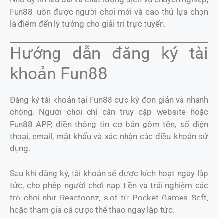
Fun88 luôn được người chơi mới và cao thủ lựa chọn
là điểm đến lý tưởng cho giải trí trực tuyến.
Hướng dẫn đăng ký tài
khoản Fun88
Đăng ký tài khoản tại Fun88 cực kỳ đơn giản và nhanh
chóng. Người chơi chỉ cần truy cập website hoặc
Fun88 APP, điền thông tin cơ bản gồm tên, số điện
thoại, email, mật khẩu và xác nhận các điều khoản sử
dụng.
Sau khi đăng ký, tài khoản sẽ được kích hoạt ngay lập
tức, cho phép người chơi nạp tiền và trải nghiệm các
trò chơi như Reactoonz, slot từ Pocket Games Soft,
hoặc tham gia cá cược thể thao ngay lập tức.