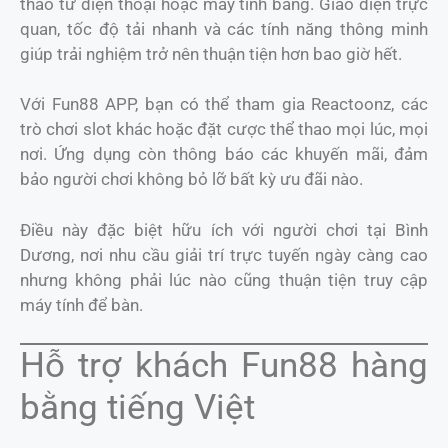
thao từ điện thoại hoặc máy tính bảng. Giao diện trực
quan, tốc độ tải nhanh và các tính năng thông minh
giúp trải nghiệm trở nên thuận tiện hơn bao giờ hết.
Với Fun88 APP, bạn có thể tham gia Reactoonz, các
trò chơi slot khác hoặc đặt cược thể thao mọi lúc, mọi
nơi. Ứng dụng còn thông báo các khuyến mãi, đảm
bảo người chơi không bỏ lỡ bất kỳ ưu đãi nào.
Điều này đặc biệt hữu ích với người chơi tại Bình
Dương, nơi nhu cầu giải trí trực tuyến ngày càng cao
nhưng không phải lúc nào cũng thuận tiện truy cập
máy tính để bàn.
Hỗ trợ khách Fun88 hàng
bằng tiếng Việt