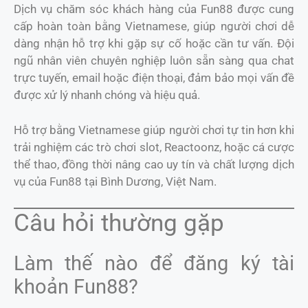
Dịch vụ chăm sóc khách hàng của Fun88 được cung
cấp hoàn toàn bằng Vietnamese, giúp người chơi dễ
dàng nhận hỗ trợ khi gặp sự cố hoặc cần tư vấn. Đội
ngũ nhân viên chuyên nghiệp luôn sẵn sàng qua chat
trực tuyến, email hoặc điện thoại, đảm bảo mọi vấn đề
được xử lý nhanh chóng và hiệu quả.
Hỗ trợ bằng Vietnamese giúp người chơi tự tin hơn khi
trải nghiệm các trò chơi slot, Reactoonz, hoặc cá cược
thể thao, đồng thời nâng cao uy tín và chất lượng dịch
vụ của Fun88 tại Bình Dương, Việt Nam.
Câu hỏi thường gặp
Làm thế nào để đăng ký tài
khoản Fun88?