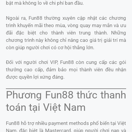
bật mà không lo về chi phí ban đầu.
Ngoài ra, Fun88 thường xuyên cập nhật các chương
trình khuyến mãi theo mùa, vòng quay may mắn và ưu
đãi đặc biệt cho thành viên trung thành. Những
chương trình này không chỉ nâng cao giá trị giải trí mà
còn giúp người chơi có cơ hội thắng lớn.
Đối với người chơi VIP, Fun88 còn cung cấp các gói
thưởng cao cấp, đảm bảo mọi thành viên đều nhận
được quyền lợi xứng đáng.
Phương Fun88 thức thanh
toán tại Việt Nam
Fun88 hỗ trợ nhiều payment methods phổ biến tại Việt
Nam, đặc biệt là Mastercard, giúp người chơi nạp và