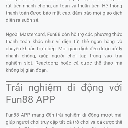
rút tiền nhanh chóng, an toàn và thuận tiện. Hệ thống
thanh toán được bảo mật cao, đảm bảo mọi giao dịch
diễn ra suôn sẻ.
Ngoài Mastercard, Fun88 còn hỗ trợ các phương thức
thanh toán khác như ví điện tử, thẻ ngân hàng và
chuyển khoản trực tiếp. Mọi giao dịch đều được xử lý
nhanh chóng, giúp người chơi tập trung vào trải
nghiệm slot, Reactoonz hoặc cá cược thể thao mà
không bị gián đoạn.
Trải nghiệm di động với
Fun88 APP
Fun88 APP mang đến trải nghiệm di động mượt mà,
giúp người chơi truy cập tất cả trò chơi và cá cược thể