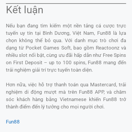
Kết luận
Nếu bạn đang tìm kiếm một nền tảng cá cược trực
tuyến uy tín tại Bình Dương, Việt Nam, Fun88 là lựa
chọn không thể bỏ qua. Với danh mục trò chơi đa
dạng từ Pocket Games Soft, bao gồm Reactoonz và
nhiều slot nổi bật, cùng ưu đãi hấp dẫn như Free Spins
on First Deposit – up to 100 spins, Fun88 mang đến
trải nghiệm giải trí trực tuyến toàn diện.
Hơn nữa, việc hỗ trợ thanh toán qua Mastercard, trải
nghiệm di động mượt mà trên Fun88 APP, và chăm
sóc khách hàng bằng Vietnamese khiến Fun88 trở
thành điểm đến lý tưởng cho mọi người chơi.
Fun88