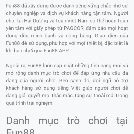
Fun88 đã xây dựng được danh tiếng vững chắc nhờ sự
chuyên nghiệp và dịch vụ khách hàng tận tâm. Người
chơi tại Hải Dương và toàn Việt Nam có thể hoàn toàn
yên tâm với giấy phép từ PAGCOR, đảm bảo mọi hoạt
động đều minh bạch và công bằng. Giao diện của
Fun88 dễ sử dụng, phù hợp với mọi thiết bị, đặc biệt là
khi bạn chơi qua Fun88 APP.
Ngoài ra, Fun88 luôn cập nhật những tính năng mới và
mở rộng danh mục trò chơi để đáp ứng nhu cầu đa
dạng của người chơi. Bên cạnh đó, đội ngũ hỗ trợ
khách hàng sử dụng tiếng Việt giúp người chơi dễ
dàng giải quyết mọi thắc mắc, tăng sự thoải mái trong
quá trình trải nghiệm.
Danh mục trò chơi tại
Fun88