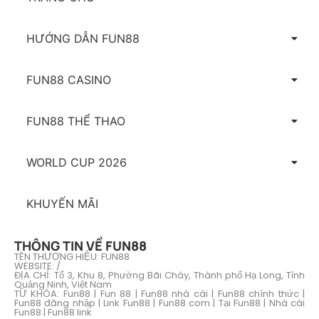
HƯỚNG DẪN FUN88
FUN88 CASINO
FUN88 THỂ THAO
WORLD CUP 2026
KHUYẾN MÃI
THÔNG TIN VỀ FUN88
TÊN THƯƠNG HIỆU: FUN88
WEBSITE: /
ĐỊA CHỈ: Tổ 3, Khu 8, Phường Bãi Cháy, Thành phố Hạ Long, Tỉnh
Quảng Ninh, Việt Nam
TỪ KHÓA: Fun88 | Fun 88 | Fun88 nhà cái | Fun88 chính thức |
Fun88 đăng nhập | Link Fun88 | Fun88 com | Tại Fun88 | Nhà cái
Fun88 | Fun88 link