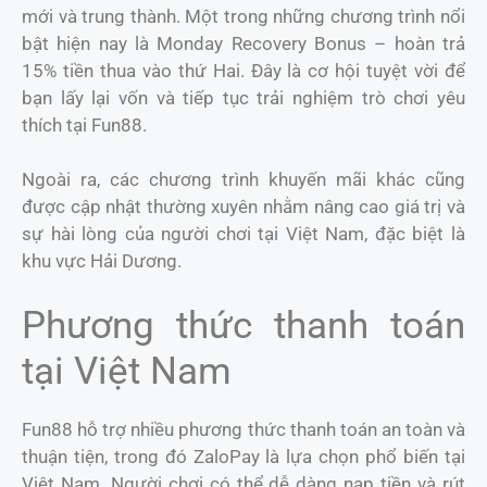
mới và trung thành. Một trong những chương trình nổi
bật hiện nay là Monday Recovery Bonus – hoàn trả
15% tiền thua vào thứ Hai. Đây là cơ hội tuyệt vời để
bạn lấy lại vốn và tiếp tục trải nghiệm trò chơi yêu
thích tại Fun88.
Ngoài ra, các chương trình khuyến mãi khác cũng
được cập nhật thường xuyên nhằm nâng cao giá trị và
sự hài lòng của người chơi tại Việt Nam, đặc biệt là
khu vực Hải Dương.
Phương thức thanh toán
tại Việt Nam
Fun88 hỗ trợ nhiều phương thức thanh toán an toàn và
thuận tiện, trong đó ZaloPay là lựa chọn phổ biến tại
Việt Nam. Người chơi có thể dễ dàng nạp tiền và rút