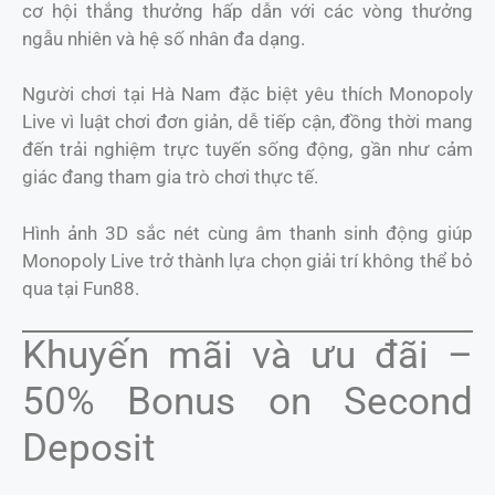
cơ hội thắng thưởng hấp dẫn với các vòng thưởng
ngẫu nhiên và hệ số nhân đa dạng.
Người chơi tại Hà Nam đặc biệt yêu thích Monopoly
Live vì luật chơi đơn giản, dễ tiếp cận, đồng thời mang
đến trải nghiệm trực tuyến sống động, gần như cảm
giác đang tham gia trò chơi thực tế.
Hình ảnh 3D sắc nét cùng âm thanh sinh động giúp
Monopoly Live trở thành lựa chọn giải trí không thể bỏ
qua tại Fun88.
Khuyến mãi và ưu đãi –
50% Bonus on Second
Deposit