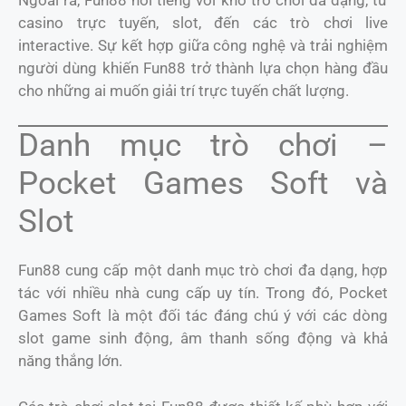
casino trực tuyến, slot, đến các trò chơi live
interactive. Sự kết hợp giữa công nghệ và trải nghiệm
người dùng khiến Fun88 trở thành lựa chọn hàng đầu
cho những ai muốn giải trí trực tuyến chất lượng.
Danh mục trò chơi –
Pocket Games Soft và
Slot
Fun88 cung cấp một danh mục trò chơi đa dạng, hợp
tác với nhiều nhà cung cấp uy tín. Trong đó, Pocket
Games Soft là một đối tác đáng chú ý với các dòng
slot game sinh động, âm thanh sống động và khả
năng thắng lớn.