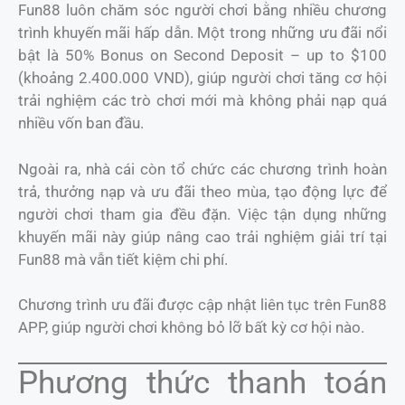
Fun88 luôn chăm sóc người chơi bằng nhiều chương
trình khuyến mãi hấp dẫn. Một trong những ưu đãi nổi
bật là 50% Bonus on Second Deposit – up to $100
(khoảng 2.400.000 VND), giúp người chơi tăng cơ hội
trải nghiệm các trò chơi mới mà không phải nạp quá
nhiều vốn ban đầu.
Ngoài ra, nhà cái còn tổ chức các chương trình hoàn
trả, thưởng nạp và ưu đãi theo mùa, tạo động lực để
người chơi tham gia đều đặn. Việc tận dụng những
khuyến mãi này giúp nâng cao trải nghiệm giải trí tại
Fun88 mà vẫn tiết kiệm chi phí.
Chương trình ưu đãi được cập nhật liên tục trên Fun88
APP, giúp người chơi không bỏ lỡ bất kỳ cơ hội nào.
Phương thức thanh toán