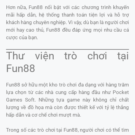
Hơn nữa, Fun88 nổi bật với các chương trình khuyến
mãi hấp dẫn, hệ thống thanh toán tiện lợi và hỗ trợ
khách hàng chuyên nghiệp. Vì vậy, dù bạn là người chơi
mới hay cao thủ, Fun88 đều đáp ứng mọi nhu cầu cá
cược của bạn.
Thư viện trò chơi tại
Fun88
Fun88 sở hữu một kho trò chơi đa dạng với hàng trăm
lựa chọn từ các nhà cung cấp hàng đầu như Pocket
Games Soft. Những tựa game này không chỉ chất
lượng về đồ họa mà còn được thiết kế với tỷ lệ thắng
hấp dẫn và cơ chế chơi mượt mà.
Trong số các trò chơi tại Fun88, người chơi có thể tìm