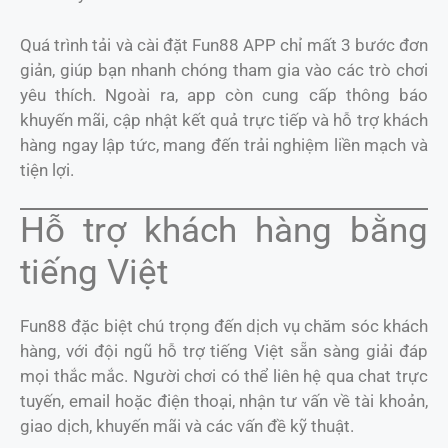
Quá trình tải và cài đặt Fun88 APP chỉ mất 3 bước đơn
giản, giúp bạn nhanh chóng tham gia vào các trò chơi
yêu thích. Ngoài ra, app còn cung cấp thông báo
khuyến mãi, cập nhật kết quả trực tiếp và hỗ trợ khách
hàng ngay lập tức, mang đến trải nghiệm liền mạch và
tiện lợi.
Hỗ trợ khách hàng bằng
tiếng Việt
Fun88 đặc biệt chú trọng đến dịch vụ chăm sóc khách
hàng, với đội ngũ hỗ trợ tiếng Việt sẵn sàng giải đáp
mọi thắc mắc. Người chơi có thể liên hệ qua chat trực
tuyến, email hoặc điện thoại, nhận tư vấn về tài khoản,
giao dịch, khuyến mãi và các vấn đề kỹ thuật.