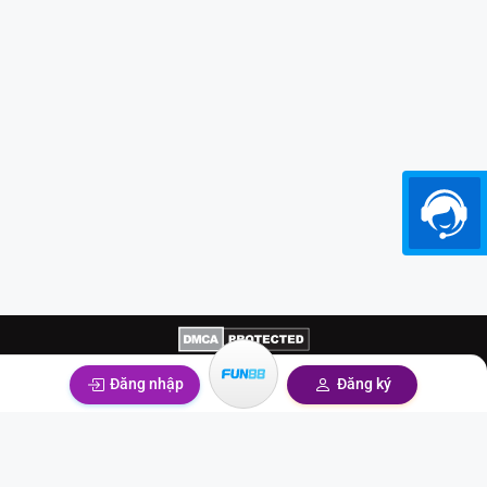
Đăng nhập
Đăng ký