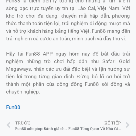
Fun88 là điểm đến lý tưởng cho những ai tìm kiếm
sòng bạc trực tuyến uy tín tại Lào Cai, Việt Nam. Với
kho trò chơi đa dạng, khuyến mãi hấp dẫn, phương
thức thanh toán tiện lợi, trải nghiệm di động mượt mà
và hỗ trợ khách hàng bằng tiếng Việt, Fun88 mang đến
trải nghiệm cá cược an toàn, minh bạch và đầy thú vị.
Hãy tải Fun88 APP ngay hôm nay để bắt đầu trải
nghiệm những trò chơi hấp dẫn như Safari Gold
Megaways, nhận các ưu đãi đặc biệt và tận hưởng sự
tiện lợi trong từng giao dịch. Đừng bỏ lỡ cơ hội trở
thành một phần của cộng đồng Fun88 sôi động và
chuyên nghiệp.
Fun88
TRƯỚC
KẾ TIẾP
Fun88 adtoptop: Đánh giá chi tiết và hướng dẫn dành cho người chơi Việt
Fun88 Tổng Quan Về Nhà Cái VN138 Đẳng Cấp, Uy Tín Hàng Đầu