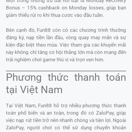
Một trong những ưu đãi nổi bật là Monday Recovery
Bonus – 15% cashback on Monday losses, giúp bạn
giảm thiểu rủi ro khi thua cược vào đầu tuần.
Bên cạnh đó, Fun88 còn có các chương trình thưởng
đăng ký, nạp tiền lần đầu, vòng quay may mắn và sự
kiện đặc biệt theo mùa. Việc tham gia các khuyến mãi
này không chỉ tăng cơ hội thắng lớn mà còn mang đến
trải nghiệm chơi game thú vị và trọn vẹn hơn.
Phương thức thanh toán
tại Việt Nam
Tại Việt Nam, Fun88 hỗ trợ nhiều phương thức thanh
toán phổ biến và an toàn, trong đó có ZaloPay, giúp
việc nạp rút tiền trở nên nhanh chóng và tiện lợi. Ngoài
ZaloPay, người chơi có thể sử dụng chuyển khoản