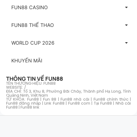
FUN88 CASINO
FUN88 THỂ THAO
WORLD CUP 2026
KHUYẾN MÃI
THÔNG TIN VỀ FUN88
TÊN THƯƠNG HIỆU: FUN88
WEBSITE: /
ĐỊA CHỈ: Tổ 3, Khu 8, Phường Bãi Cháy, Thành phố Hạ Long, Tỉnh
Quảng Ninh, Việt Nam
TỪ KHÓA: Fun88 | Fun 88 | Fun88 nhà cái | Fun88 chính thức |
Fun88 đăng nhập | Link Fun88 | Fun88 com | Tại Fun88 | Nhà cái
Fun88 | Fun88 link