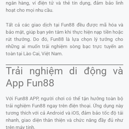
ngân hàng, ví điện tử và thẻ tín dụng, đảm bảo linh
hoạt cho mọi nhu cầu.
Tất cả các giao dịch tại Fun88 đều được mã hóa và
bảo mật, giúp bạn yên tâm khi thực hiện nạp tiền hoặc
rút thưởng. Do đó, Fun88 là lựa chọn lý tưởng cho
những ai muốn trải nghiệm sòng bạc trực tuyến an
toàn tại Lào Cai, Việt Nam.
Trải nghiệm di động và
App Fun88
Với Fun88 APP, người chơi có thể tận hưởng toàn bộ
trải nghiệm Fun88 ngay trên điện thoại. Ứng dụng này
tương thích với cả Android và iOS, đảm bảo tốc độ tải
nhanh, giao diện thân thiện và chức năng đầy đủ như
trên máy tính.