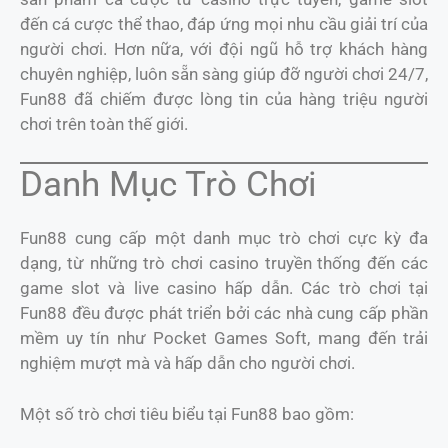
đến cá cược thể thao, đáp ứng mọi nhu cầu giải trí của
người chơi. Hơn nữa, với đội ngũ hỗ trợ khách hàng
chuyên nghiệp, luôn sẵn sàng giúp đỡ người chơi 24/7,
Fun88 đã chiếm được lòng tin của hàng triệu người
chơi trên toàn thế giới.
Danh Mục Trò Chơi
Fun88 cung cấp một danh mục trò chơi cực kỳ đa
dạng, từ những trò chơi casino truyền thống đến các
game slot và live casino hấp dẫn. Các trò chơi tại
Fun88 đều được phát triển bởi các nhà cung cấp phần
mềm uy tín như Pocket Games Soft, mang đến trải
nghiệm mượt mà và hấp dẫn cho người chơi.
Một số trò chơi tiêu biểu tại Fun88 bao gồm: