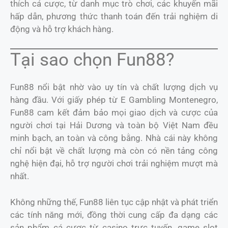
thích cá cược, từ danh mục trò chơi, các khuyến mãi
hấp dẫn, phương thức thanh toán đến trải nghiệm di
động và hỗ trợ khách hàng.
Tại sao chọn Fun88?
Fun88 nổi bật nhờ vào uy tín và chất lượng dịch vụ
hàng đầu. Với giấy phép từ E Gambling Montenegro,
Fun88 cam kết đảm bảo mọi giao dịch và cược của
người chơi tại Hải Dương và toàn bộ Việt Nam đều
minh bạch, an toàn và công bằng. Nhà cái này không
chỉ nổi bật về chất lượng mà còn có nền tảng công
nghệ hiện đại, hỗ trợ người chơi trải nghiệm mượt mà
nhất.
Không những thế, Fun88 liên tục cập nhật và phát triển
các tính năng mới, đồng thời cung cấp đa dạng các
sản phẩm cá cược từ casino trực tuyến, game slot