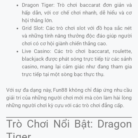
Dragon Tiger: Trò chơi baccarat đơn giản và
hấp dẫn, với cơ chế chơi nhanh, dễ hiểu và cơ
hội thắng lớn.
Grid Slot: Các trò chơi slot với đồ họa sắc nét
và những tính năng thưởng độc đáo giúp người
chơi có cơ hội giành chiến thắng cao.
Live Casino: Các trò chơi baccarat, roulette,
blackjack được phát sóng trực tiếp từ các sảnh
casino, mang lại cảm giác như đang tham gia
trực tiếp tại một sòng bạc thực thụ.
Với sự đa dạng này, Fun88 không chỉ đáp ứng nhu cầu
giải trí của những người chơi mới mà còn làm hài lòng
những người chơi kỳ cựu với các trò chơi đẳng cấp.
Trò Chơi Nổi Bật: Dragon
Tiger