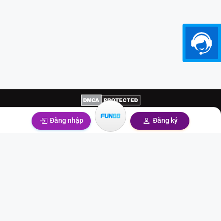
Đăng nhập
Đăng ký