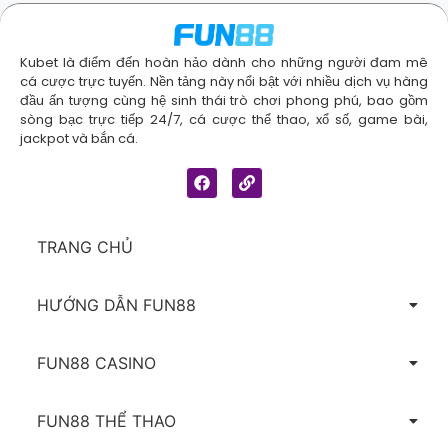
Kubet là điểm đến hoàn hảo dành cho những người đam mê
cá cược trực tuyến. Nền tảng này nổi bật với nhiều dịch vụ hàng
đầu ấn tượng cùng hệ sinh thái trò chơi phong phú, bao gồm
sòng bạc trực tiếp 24/7, cá cược thể thao, xổ số, game bài,
jackpot và bắn cá.
TRANG CHỦ
HƯỚNG DẪN FUN88
FUN88 CASINO
FUN88 THỂ THAO