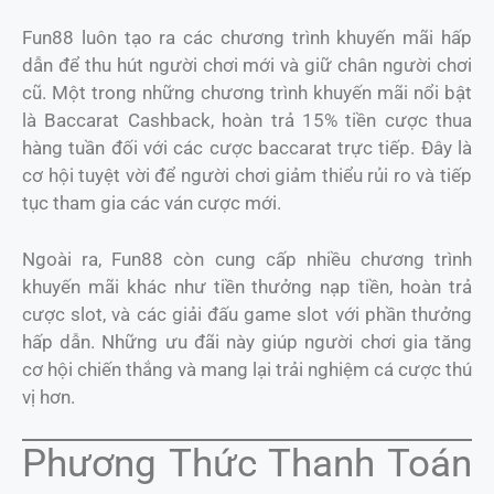
Fun88 luôn tạo ra các chương trình khuyến mãi hấp
dẫn để thu hút người chơi mới và giữ chân người chơi
cũ. Một trong những chương trình khuyến mãi nổi bật
là Baccarat Cashback, hoàn trả 15% tiền cược thua
hàng tuần đối với các cược baccarat trực tiếp. Đây là
cơ hội tuyệt vời để người chơi giảm thiểu rủi ro và tiếp
tục tham gia các ván cược mới.
Ngoài ra, Fun88 còn cung cấp nhiều chương trình
khuyến mãi khác như tiền thưởng nạp tiền, hoàn trả
cược slot, và các giải đấu game slot với phần thưởng
hấp dẫn. Những ưu đãi này giúp người chơi gia tăng
cơ hội chiến thắng và mang lại trải nghiệm cá cược thú
vị hơn.
Phương Thức Thanh Toán