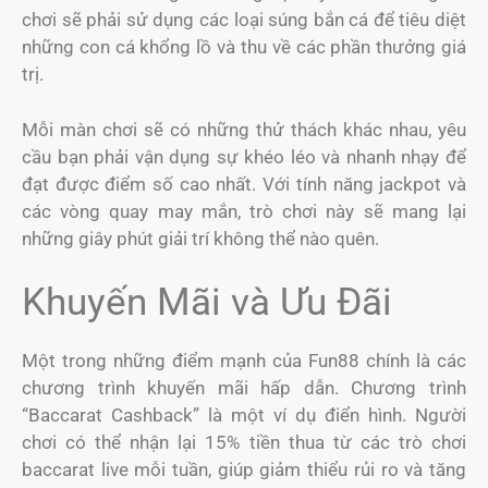
chơi sẽ phải sử dụng các loại súng bắn cá để tiêu diệt
những con cá khổng lồ và thu về các phần thưởng giá
trị.
Mỗi màn chơi sẽ có những thử thách khác nhau, yêu
cầu bạn phải vận dụng sự khéo léo và nhanh nhạy để
đạt được điểm số cao nhất. Với tính năng jackpot và
các vòng quay may mắn, trò chơi này sẽ mang lại
những giây phút giải trí không thể nào quên.
Khuyến Mãi và Ưu Đãi
Một trong những điểm mạnh của Fun88 chính là các
chương trình khuyến mãi hấp dẫn. Chương trình
“Baccarat Cashback” là một ví dụ điển hình. Người
chơi có thể nhận lại 15% tiền thua từ các trò chơi
baccarat live mỗi tuần, giúp giảm thiểu rủi ro và tăng