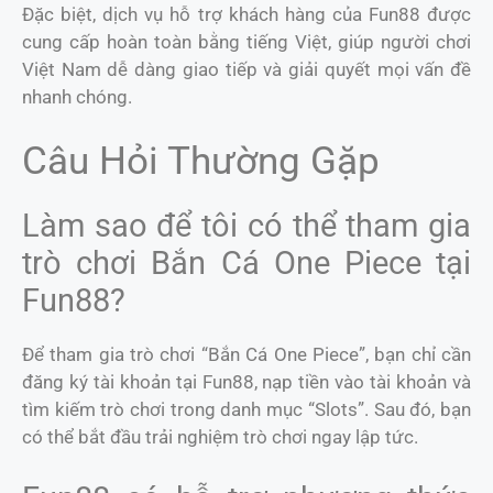
Đặc biệt, dịch vụ hỗ trợ khách hàng của Fun88 được
cung cấp hoàn toàn bằng tiếng Việt, giúp người chơi
Việt Nam dễ dàng giao tiếp và giải quyết mọi vấn đề
nhanh chóng.
Câu Hỏi Thường Gặp
Làm sao để tôi có thể tham gia
trò chơi Bắn Cá One Piece tại
Fun88?
Để tham gia trò chơi “Bắn Cá One Piece”, bạn chỉ cần
đăng ký tài khoản tại Fun88, nạp tiền vào tài khoản và
tìm kiếm trò chơi trong danh mục “Slots”. Sau đó, bạn
có thể bắt đầu trải nghiệm trò chơi ngay lập tức.