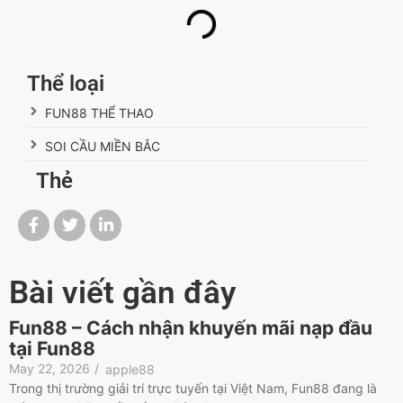
Thể loại
FUN88 THỂ THAO
SOI CẦU MIỀN BẮC
Thẻ
Bài viết gần đây
p đầu
Fun88 Hướng Dẫn Cách Chơi Chri
Carol Megaways Slot
May 19, 2026
/
apple88
88 đang là
Trong thế giới cá cược trực tuyến tại Việt Nam, Fun88 