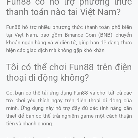
Fun88 có hỗ trợ phương thức
thanh toán nào tại Việt Nam?
Fun88 hỗ trợ nhiều phương thức thanh toán phổ biến
tại Việt Nam, bao gồm Binance Coin (BNB), chuyển
khoản ngân hàng và ví điện tử, giúp bạn dễ dàng thực
hiện các giao dịch mà không gặp khó khăn.
Tôi có thể chơi Fun88 trên điện
thoại di động không?
Có, bạn có thể tải ứng dụng Fun88 và chơi tất cả các
trò chơi yêu thích ngay trên điện thoại di động của
mình. Ứng dụng này hỗ trợ đầy đủ các tính năng cần
thiết để bạn có thể trải nghiệm game một cách thuận
tiện và nhanh chóng.